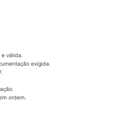
 e válida.
ocumentação exigida.
.
zação.
 em ordem.