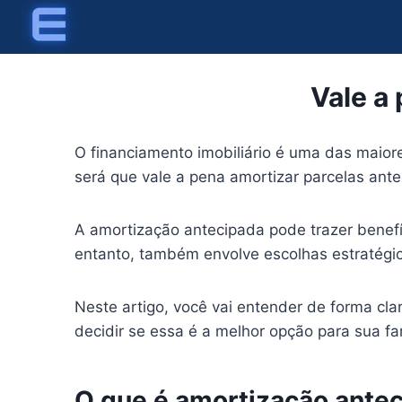
Skip
to
content
Vale a
O financiamento imobiliário é uma das maiore
será que vale a pena amortizar parcelas ante
A amortização antecipada pode trazer benefíc
entanto, também envolve escolhas estratégi
Neste artigo, você vai entender de forma cla
decidir se essa é a melhor opção para sua fa
O que é amortização ante