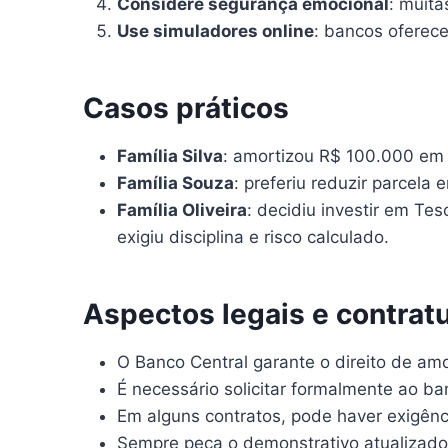
Considere segurança emocional
: muita
Use simuladores online
: bancos oferec
Casos práticos
Família Silva
: amortizou R$ 100.000 em 
Família Souza
: preferiu reduzir parcel
Família Oliveira
: decidiu investir em Te
exigiu disciplina e risco calculado.
Aspectos legais e contrat
O Banco Central garante o direito de am
É necessário solicitar formalmente ao ban
Em alguns contratos, pode haver exigênc
Sempre peça o demonstrativo atualizado