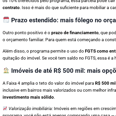
os 10% oferecidos pelo programa, essa parcela pode cair
contrato
. Isso é mais do que suficiente para mobiliar a ca
Prazo estendido: mais fôlego no orç
Outro ponto positivo é o
prazo de financiamento
, que po
o orçamento familiar. Para quem está começando a construir
Além disso, o programa permite o uso do
FGTS como ent
quitação do imóvel. Se você tem saldo no FGTS, essa é a h
Imóveis de até R$ 500 mil: mais opçõ
A Faixa 4 amplia o teto do valor do imóvel para
R$ 500 mi
inclusive em bairros mais valorizados ou com melhor inf
investimento mais sólido
.
Valorização imobiliária:
Imóveis em regiões em crescime
programa, você não está apenas comprando uma casa — 