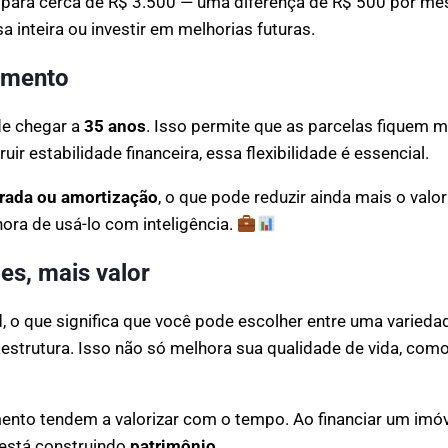
 para cerca de R$ 3.500 — uma diferença de R$ 500 por mê
sa inteira ou investir em melhorias futuras.
amento
de chegar a
35 anos
. Isso permite que as parcelas fiquem
 estabilidade financeira, essa flexibilidade é essencial.
rada ou amortização
, o que pode reduzir ainda mais o valor
ora de usá-lo com inteligência.
es, mais valor
l
, o que significa que você pode escolher entre uma varied
raestrutura. Isso não só melhora sua qualidade de vida, c
nto tendem a valorizar com o tempo. Ao financiar um imóv
está construindo
patrimônio
.