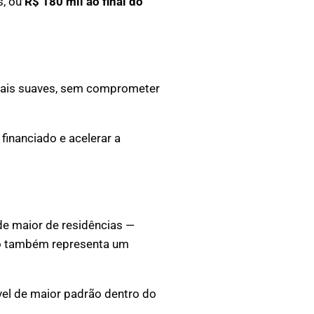
s, ou
R$ 180 mil ao final do
 mais suaves, sem comprometer
 financiado e acelerar a
ade maior de residências —
omo também representa um
el de maior padrão dentro do