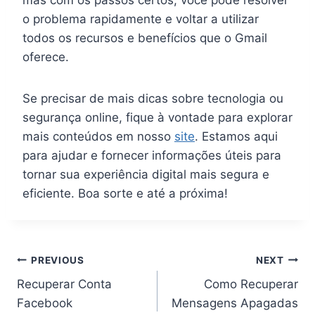
mas com os passos certos, você pode resolver
o problema rapidamente e voltar a utilizar
todos os recursos e benefícios que o Gmail
oferece.
Se precisar de mais dicas sobre tecnologia ou
segurança online, fique à vontade para explorar
mais conteúdos em nosso
site
. Estamos aqui
para ajudar e fornecer informações úteis para
tornar sua experiência digital mais segura e
eficiente. Boa sorte e até a próxima!
Navegação
PREVIOUS
NEXT
Recuperar Conta
Como Recuperar
de
Facebook
Mensagens Apagadas