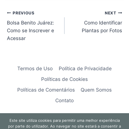
Navegação
PREVIOUS
NEXT
Bolsa Benito Juárez:
Como Identificar
de
Como se Inscrever e
Plantas por Fotos
artigos
Acessar
Termos de Uso
Política de Privacidade
Políticas de Cookies
Políticas de Comentários
Quem Somos
Contato
Este site utiliza cookies para permitir uma melhor experiência
por parte do utilizador. Ao navegar no site estará a consentir a