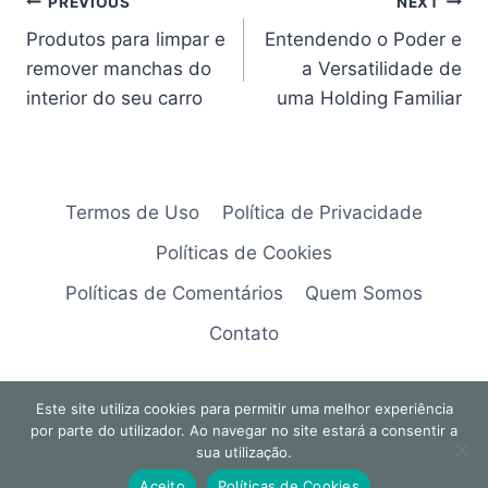
Navegação
PREVIOUS
NEXT
Produtos para limpar e
Entendendo o Poder e
de
remover manchas do
a Versatilidade de
artigos
interior do seu carro
uma Holding Familiar
Termos de Uso
Política de Privacidade
Políticas de Cookies
Políticas de Comentários
Quem Somos
Contato
Este site utiliza cookies para permitir uma melhor experiência
por parte do utilizador. Ao navegar no site estará a consentir a
© 2026 Explorando Temas
sua utilização.
Aceito
Políticas de Cookies